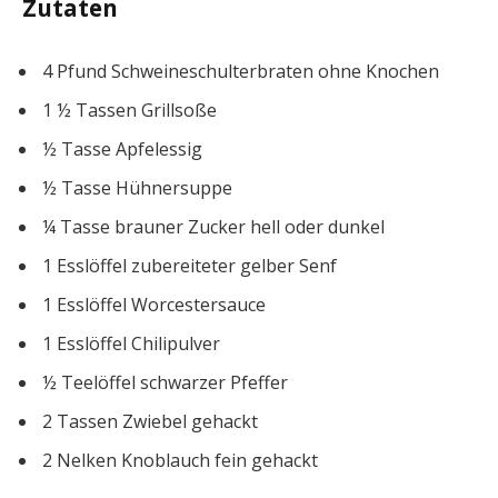
Zutaten
4
Pfund
Schweineschulterbraten ohne Knochen
1 ½
Tassen
Grillsoße
½
Tasse
Apfelessig
½
Tasse
Hühnersuppe
¼
Tasse
brauner Zucker
hell oder dunkel
1
Esslöffel
zubereiteter gelber Senf
1
Esslöffel
Worcestersauce
1
Esslöffel
Chilipulver
½
Teelöffel
schwarzer Pfeffer
2
Tassen
Zwiebel
gehackt
2
Nelken
Knoblauch
fein gehackt