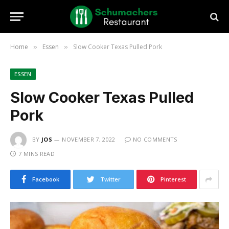
Home
Essen
Slow Cooker Texas Pulled Pork
»
»
ESSEN
Slow Cooker Texas Pulled
Pork
BY
JOS
NOVEMBER 7, 2022
NO COMMENTS
7 MINS READ
Facebook
Twitter
Pinterest