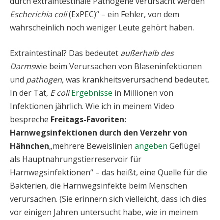
durch extraintestinale Pathogene verursacht werden
Escherichia coli
(ExPEC)“ – ein Fehler, von dem
wahrscheinlich noch weniger Leute gehört haben.
Extraintestinal? Das bedeutet
außerhalb des
Darms
wie beim Verursachen von Blaseninfektionen
und
pathogen
, was krankheitsverursachend bedeutet.
In der Tat,
E coli
Ergebnisse
in Millionen von
Infektionen jährlich. Wie ich in meinem Video
bespreche
Freitags-Favoriten:
Harnwegsinfektionen durch den Verzehr von
Hähnchen
„mehrere Beweislinien
angeben
Geflügel
als Hauptnahrungstierreservoir für
Harnwegsinfektionen“ – das heißt, eine Quelle für die
Bakterien, die Harnwegsinfekte beim Menschen
verursachen. (Sie erinnern sich vielleicht, dass ich dies
vor einigen Jahren untersucht habe, wie in meinem