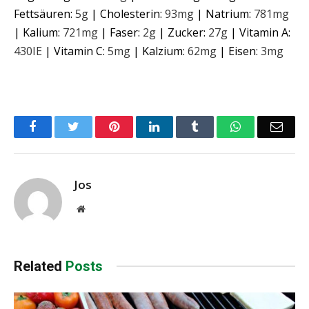
Fettsäuren:
5
g
|
Cholesterin:
93
mg
|
Natrium:
781
mg
|
Kalium:
721
mg
|
Faser:
2
g
|
Zucker:
27
g
|
Vitamin A:
430
IE
|
Vitamin C:
5
mg
|
Kalzium:
62
mg
|
Eisen:
3
mg
Facebook
Twitter
Pinterest
LinkedIn
Tumblr
WhatsApp
Emai
Jos
Website
Related
Posts