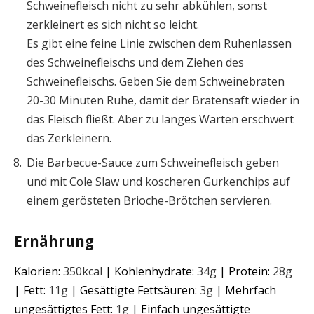
Schweinefleisch nicht zu sehr abkühlen, sonst
zerkleinert es sich nicht so leicht.
Es gibt eine feine Linie zwischen dem Ruhenlassen
des Schweinefleischs und dem Ziehen des
Schweinefleischs. Geben Sie dem Schweinebraten
20-30 Minuten Ruhe, damit der Bratensaft wieder in
das Fleisch fließt. Aber zu langes Warten erschwert
das Zerkleinern.
Die Barbecue-Sauce zum Schweinefleisch geben
und mit Cole Slaw und koscheren Gurkenchips auf
einem gerösteten Brioche-Brötchen servieren.
Ernährung
Kalorien:
350
kcal
|
Kohlenhydrate:
34
g
|
Protein:
28
g
|
Fett:
11
g
|
Gesättigte Fettsäuren:
3
g
|
Mehrfach
ungesättigtes Fett:
1
g
|
Einfach ungesättigte