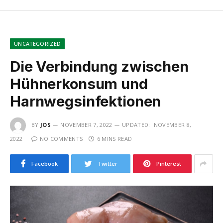
UNCATEGORIZED
Die Verbindung zwischen
Hühnerkonsum und
Harnwegsinfektionen
BY
JOS
NOVEMBER 7, 2022
UPDATED:
NOVEMBER 8,
2022
NO COMMENTS
6 MINS READ
Facebook
Twitter
Pinterest