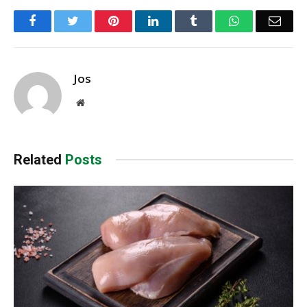
Facebook
Twitter
Pinterest
LinkedIn
Tumblr
WhatsApp
Emai
Jos
Website
Related
Posts