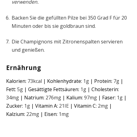
verwenden.
Backen Sie die gefüllten Pilze bei 350 Grad F für 20
Minuten oder bis sie goldbraun sind.
Die Champignons mit Zitronenspalten servieren
und genießen.
Ernährung
Kalorien:
73
kcal
|
Kohlenhydrate:
1
g
|
Protein:
7
g
|
Fett:
5
g
|
Gesättigte Fettsäuren:
1
g
|
Cholesterin:
34
mg
|
Natrium:
276
mg
|
Kalium:
97
mg
|
Faser:
1
g
|
Zucker:
1
g
|
Vitamin A:
21
IE
|
Vitamin C:
2
mg
|
Kalzium:
22
mg
|
Eisen:
1
mg