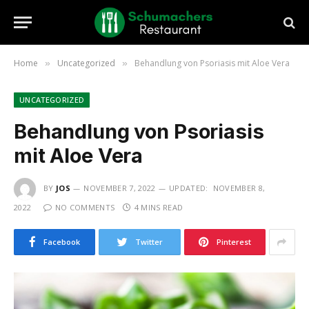
Home
Uncategorized
Behandlung von Psoriasis mit Aloe Vera
»
»
UNCATEGORIZED
Behandlung von Psoriasis
mit Aloe Vera
BY
JOS
NOVEMBER 7, 2022
UPDATED:
NOVEMBER 8,
2022
NO COMMENTS
4 MINS READ
Facebook
Twitter
Pinterest