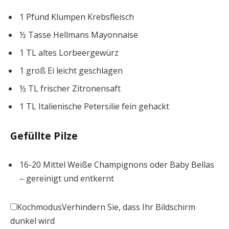
1
Pfund
Klumpen Krebsfleisch
½
Tasse
Hellmans Mayonnaise
1
TL
altes Lorbeergewürz
1
groß
Ei
leicht geschlagen
½
TL
frischer Zitronensaft
1
TL
Italienische Petersilie
fein gehackt
Gefüllte Pilze
16-20
Mittel
Weiße Champignons
oder Baby Bellas
– gereinigt und entkernt
Kochmodus
Verhindern Sie, dass Ihr Bildschirm
dunkel wird